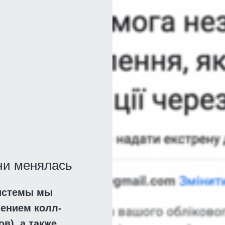
чи менялась
системы мы
ением колл-
в), а также