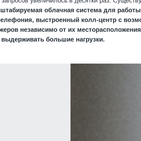
 запросов увеличилось в десятки раз. Существ
штабируемая облачная система для работы
телефония, выстроенный колл-центр с воз
еров независимо от их месторасположения
а выдерживать большие нагрузки.