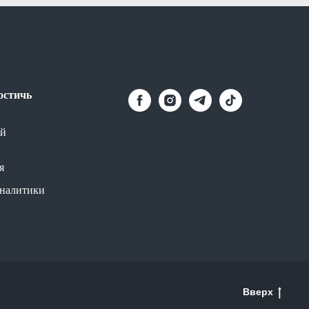
остичь
й
я
аналитики
Вверх