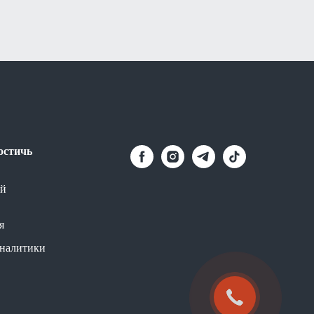
остичь
й
я
аналитики