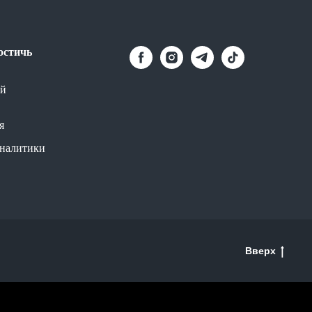
остичь
й
я
аналитики
Вверх